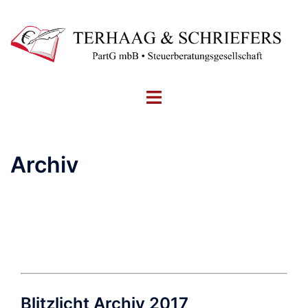
Zum
Inhalt
springen
Menü
umschalten
Archiv
Blitzlicht Archiv 2017