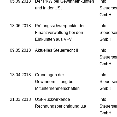
05.09.2018
Der PKW bei Gewinneinkünften
Info
und in der USt
Steuerse
GmbH
13.06.2018
Prüfungsschwerpunkte der
Info
Finanzverwaltung bei den
Steuerse
Einkünften aus V+V
GmbH
09.05.2018
Aktuelles Steuerrecht II
Info
Steuerse
GmbH
18.04.2018
Grundlagen der
Info
Gewinnermittlung bei
Steuerse
Mitunternehmerschaften
GmbH
21.03.2018
USt-Rückwirkende
Info
Rechnungsberichtigung u.a
Steuerse
GmbH