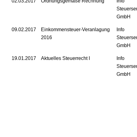
02.03.2017
Ordnungsgemäße Rechnung
Info
Steuerse
GmbH
09.02.2017
Einkommensteuer-Veranlagung
Info
2016
Steuerse
GmbH
19.01.2017
Aktuelles Steuerrecht I
Info
Steuerse
GmbH