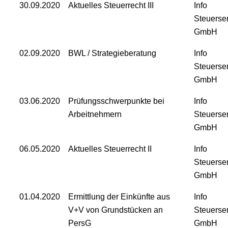
30.09.2020
Aktuelles Steuerrecht III
Info
Steuerse
GmbH
02.09.2020
BWL / Strategieberatung
Info
Steuerse
GmbH
03.06.2020
Prüfungsschwerpunkte bei
Info
Arbeitnehmern
Steuerse
GmbH
06.05.2020
Aktuelles Steuerrecht II
Info
Steuerse
GmbH
01.04.2020
Ermittlung der Einkünfte aus
Info
V+V von Grundstücken an
Steuerse
PersG
GmbH