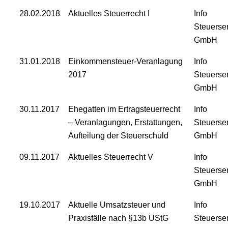
28.02.2018
Aktuelles Steuerrecht I
Info
Steuerse
GmbH
31.01.2018
Einkommensteuer-Veranlagung
Info
2017
Steuerse
GmbH
30.11.2017
Ehegatten im Ertragsteuerrecht
Info
– Veranlagungen, Erstattungen,
Steuerse
Aufteilung der Steuerschuld
GmbH
09.11.2017
Aktuelles Steuerrecht V
Info
Steuerse
GmbH
19.10.2017
Aktuelle Umsatzsteuer und
Info
Praxisfälle nach §13b UStG
Steuerse